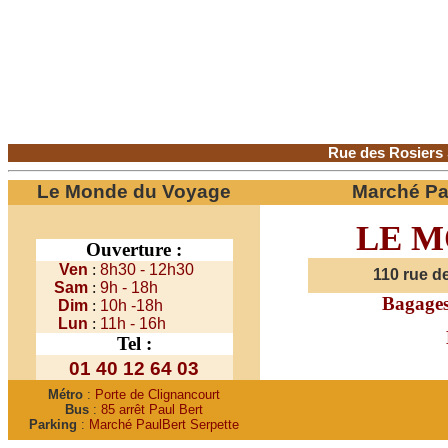
Rue des Rosiers S
Le Monde du Voyage
Marché Pa
LE M
i
Ouverture :
Ven
:
8h30 - 12h30
110 rue d
Sam
:
9h - 18h
Bagages
Dim
:
10h -18h
Lun
:
11h - 16h
Tel :
01 40 12 64 03
Métro
:
Porte de Clignancourt
Bus
:
85 arrêt Paul Bert
Parking
:
Marché PaulBert Serpette