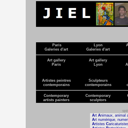
Paris
Lyon
A
Galeries d'art
Galeries d'art
Art gallery
Art gallery
Paris
Lyon
A
Artistes peintres
Sculpteurs
contemporains
contemporains
Contemporary
Contemporary
artists painters
sculptors
spéc
A
rt
A
nimaux, animal a
A
rt numérique, numeric
A
rtistes
C
aricaturiste