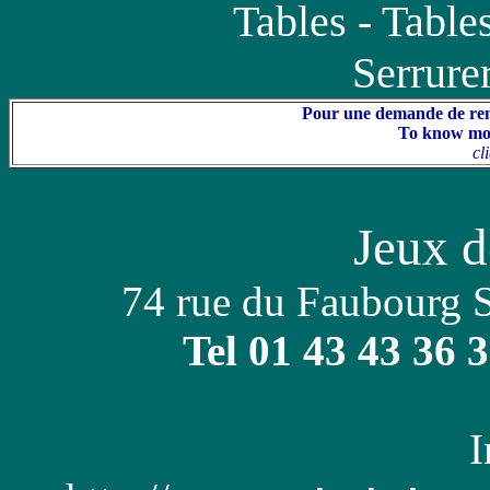
Tables - Table
Serrure
Pour une demande de ren
To know more
cl
Jeux 
74 rue du Faubourg S
Tel 01 43 43 36 
I