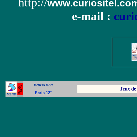
http://
www.curiositel.co
e-mail :
curi
Metiers d'Art
Jeux de
Paris 12°
MENU