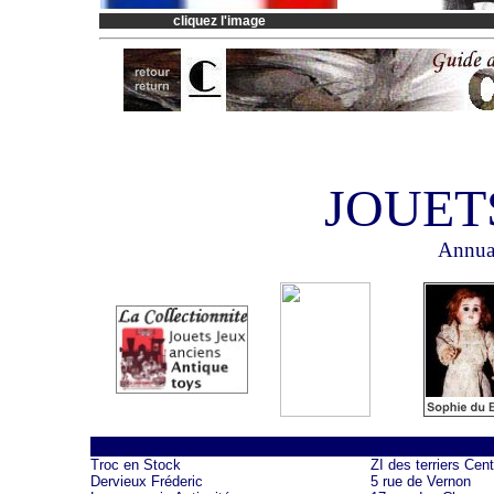
cliquez l'image
JOUET
Annuai
Troc en Stock
ZI des terriers Cent
Dervieux Fréderic
5 rue de Vernon