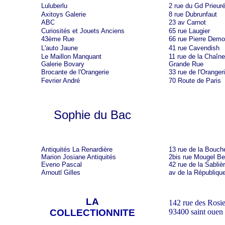
Luluberlu
2 rue du Gd Prieur
Axitoys Galerie
8 rue Dubrunfaut
ABC
23 av Carnot
Curiosités et Jouets Anciens
65 rue Laugier
43ème Rue
66 rue Pierre Demo
L'auto Jaune
41 rue Cavendish
Le Maillon Manquant
11 rue de la Chaîne
Galerie Bovary
Grande Rue
Brocante de l'Orangerie
33 rue de l'Oranger
Fevrier André
70 Route de Paris
Sophie du Bac
Antiquités La Renardière
13 rue de la Bouche
Marion Josiane Antiquités
2bis rue Mougel B
Eveno Pascal
42 rue de la Sabliè
Arnoutl Gilles
av de la Républiqu
LA
142 rue des Rosie
COLLECTIONNITE
93400 saint ouen