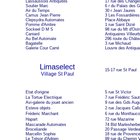
Lassaussois Antiquités
17 rue des Change
Soulier Marc
6 r du Palais des 
Air du Temps
30 r Jean Jaures
Camus Jean Pierre
3 Les Fossardières
Clepsydra Automates
Place Abbaye
Pomme d'Ambre
1 rue Saint Dizié
Sockeel D M S
98 rue du Mt d'Ost
Caniard
Antiquaires Villeur
Au Bel Automate
296 route du Châte
Bagatelle
3 rue Michaud
Galerie Cour Carré
Louvre des Antiqua
Limaselect
15-17 rue St Paul
Village St Paul
Etat d'origine
5 rue St Victor
La Tortue Electrique
7 rue Frédéric Sau
Avi-galerie du jouet ancien
9 rue des Gds Augu
Esteve objets
2 rue Jacques Call
Fréderic Marchant
6 rue du Montfauc
Hapart
72 rue Mazarine
Mascarade Automates
74 Bld Marlesherb
Broceliande
20 Passage Verde
Marcellin Sophie
18 rue de Provenc
Le Trésor d'Adrien
99 rue du Chemin V