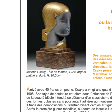
ou la
b
Des visages
des déesses
verticales,
dressés... l
Csaky présen
Joseph Csaky, Tête de femme, 1924, argent
Marcilhac s
patiné et doré. H. 30,5cm
arbres d'une
A
rrivé avec 40 francs en poche, Csaky a vingt ans quand 
1908. Son style de sculpture est alors sous l'influence de
de la beauté idéale il tend à se détacher d'un classicisme d
des formes cubistes sans pour autant adhérer au mouvemen
il trace des compositions où s'entrecroisent cercles et fig
Après la première guerre mondiale, au cours de laquelle il