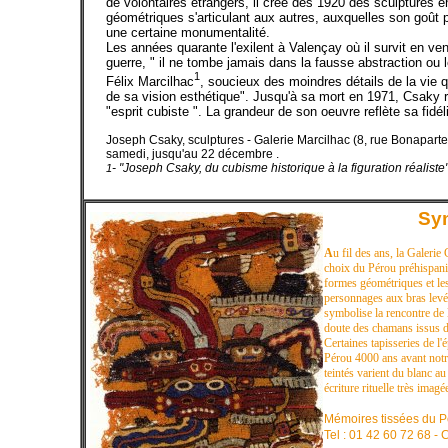
de volontaires étrangers, il crée dès 1920 des sculptures e
géométriques s'articulant aux autres, auxquelles son goût p
une certaine monumentalité.
Les années quarante l'exilent à Valençay où il survit en v
guerre, " il ne tombe jamais dans la fausse abstraction ou le
1
Félix Marcilhac
, soucieux des moindres détails de la vie q
de sa vision esthétique". Jusqu'à sa mort en 1971, Csaky r
"esprit cubiste ". La grandeur de son oeuvre reflète sa fidél
Joseph Csaky, sculptures - Galerie Marcilhac (8, rue Bonaparte
samedi, jusqu'au 22 décembre .
- "Joseph Csaky, du cubisme historique à la figuration réaliste
1
Sym
A
u fil des ans, la Galerie
choix du Pérou préhispaniq
formes géométriques et les
personnages aux bras levé
symbolise la rencontre de 
doute des chamans issus d
Certaines tapisseries de l
Pérou 4000 ans avant notre
teintés varient du blanc a
écriture rituelle très imagé
Mémoires tissées du Pé
Tel : 01 42 60 72 68 - 