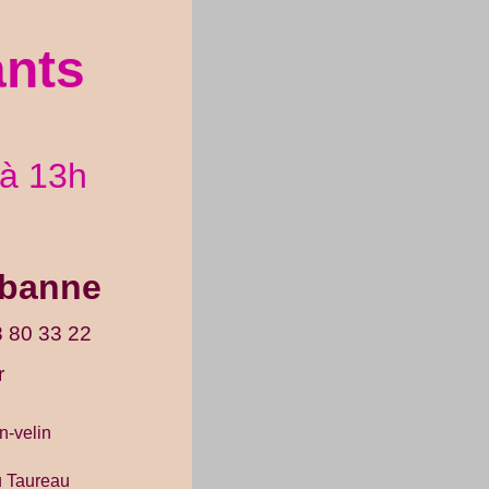
ants
à 13h
rbanne
8 80 33 22
r
n-velin
u Taureau