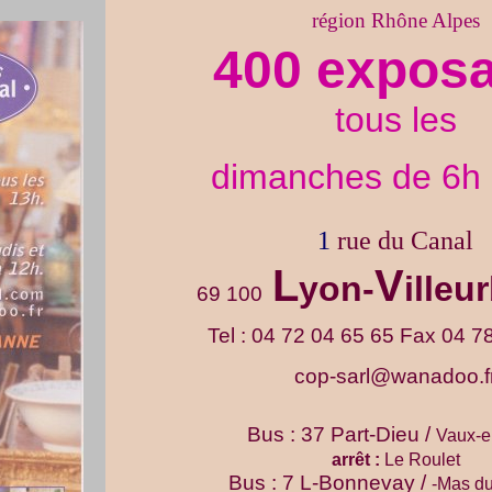
région Rhône Alpes
400 expos
tous les
dimanches de 6h 
1
rue du Canal
L
V
yon-
illeu
69 100
Tel : 04 72 04 65 65 Fax 04 7
cop-sarl@wanadoo.f
Bus : 37 Part-Dieu /
Vaux-e
arrêt :
Le Roulet
Bus : 7 L-Bonnevay /
-Mas d