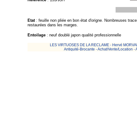
Etat
: feuille non pliée en bon état d'origne. Nombreuses trac
restaurées dans les marges.
Entoilage
: neuf doublé japon qualité professionnelle
LES VIRTUOSES DE LA RECLAME - Hervé MORVAN - 5, 
Antiquité-Brocante - Achat/Vente/Location - 