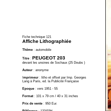
Fiche technique 121
Affiche Lithographiée
Thème
: automobile
PEUGEOT 203
Titre
:
devant les unsines de Sochaux (25 Doubs )
Auteur
: anonyme
I
mprimeur
: litho et offset par Imp. Georges
Lang à Paris, ed. la Publicité Française
Epoque
: vers 1951 - 55
Format
: 101 x 79 cm / 40 x 31 inches
Prix de vente
: 950 Eur.
Référence
: 133/93H