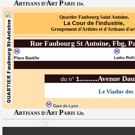
A
A
P
RTISANS D'
RT
ARIS 11e
,
Quartier Faubourg Saint Antoine,
La Cour de l'industrie,
Groupement d'Artistes et d'Artisans d'ar
Rue Faubourg St Antoine, Fbg, Pa
Ledru Roll
Place Bastille
..........Avenue Dau
1
du n°
Le Viaduc des 
Gare de Lyon
A
A
P
RTISANS D'
RT
ARIS 12e
,