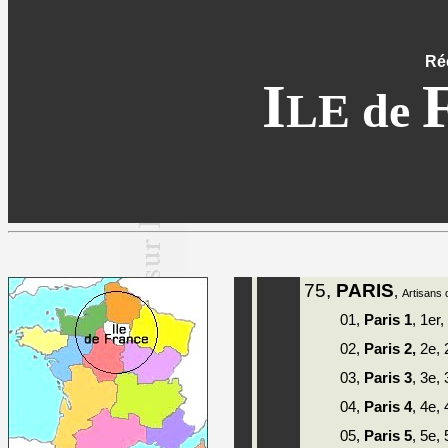
Réé
I
LE de
75,
PARIS
,
Artisans d
01,
Paris 1
, 1er,
02,
Paris 2,
2e,
03,
Paris 3
, 3e,
04,
Paris 4
, 4e,
05,
Paris 5
, 5e,