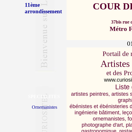
COUR DE
11ème
arrondissement
37bis rue 
Métro F
01
Portail de
Artistes
et des Pr
www.curiosi
Liste
artistes peintres, artistes
SPECIALITES
graph
ébénistes et ébénisteries d
Ornemanistes
ingénierie bâtiment, leç
ornemanistes, fo
photographe d'art, pla
gastronomique, restau