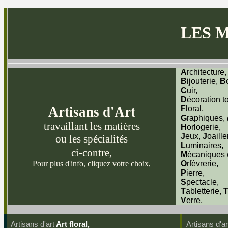
LES 
A
rchitecture,
B
ijouterie,
B
C
uir,
D
écoration t
Artisans d'Art
F
loral,
G
raphiques,
travaillant les matières
H
orlogerie,
J
eux,
J
oaille
ou les spécialités
L
uminaires,
ci-contre,
M
écaniques (
Pour plus d'info, cliquez votre choix,
O
rfèvrerie,
P
ierre,
S
pectacle,
T
abletterie,
V
erre,
Artisans d'art
Art floral,
Artisans d'ar