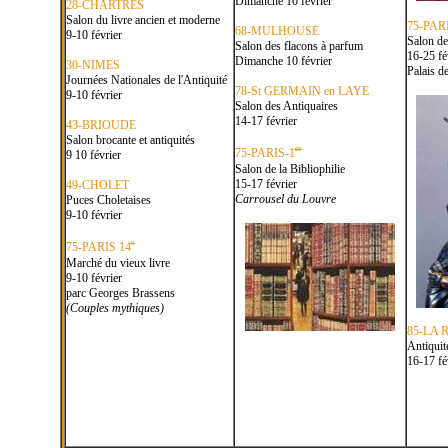
Dimanche 10 février
28-CHARTRES
Salon du livre ancien et moderne
75-PAR
68-MULHOUSE
9-10 février
Salon de
Salon des flacons à parfum
16-25 fé
Dimanche 10 février
30-NIMES
Palais d
Journées Nationales de l'Antiquité
78-St GERMAIN en LAYE
9-10 février
Salon des Antiquaires
14-17 février
43-BRIOUDE
Salon brocante et antiquités
er
75-PARIS-1
9 10 février
Salon de la Bibliophilie
15-17 février
49-CHOLET
Carrousel du Louvre
Puces Choletaises
9-10 février
e
75-PARIS 14
Marché du vieux livre
9-10 février
parc Georges Brassens
(Couples mythiques)
85-LA
Antiquit
16-17 fé