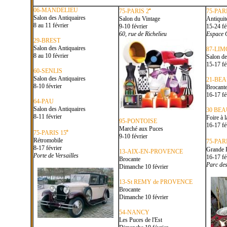
06-MANDELIEU
e
75-PARIS 2
75-PAR
Salon des Antiquaires
Salon du Vintage
Antiquit
8 au 11 février
9-10 février
15-24 fé
60, rue de Richelieu
Espace 
29-BREST
Salon des Antiquaires
87-LI
8 au 10 février
Salon de
15-17 fé
60-SENLIS
Salon des Antiquaires
21-BE
8-10 février
Brocant
16-17 fé
64-PAU
Salon des Antiquaires
30 BE
8-11 février
Foire à 
95-PONTOISE
16-17 fé
Marché aux Puces
e
75-PARIS 15
9-10 février
Rétromobile
75-PAR
8-17 février
Grande 
13-AIX-EN-PROVENCE
Porte de Versailles
16-17 fé
Brocante
Parc des
Dimanche 10 février
13-St REMY de PROVENCE
Brocante
Dimanche 10 février
54-NANCY
Les Puces de l'Est