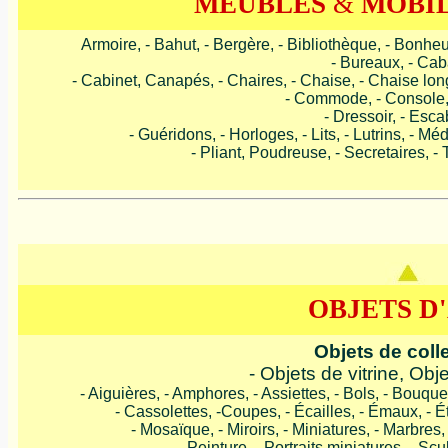
MEUBLES
&
MOBIL
Armoire, - Bahut, - Bergère, - Bibliothèque, - Bonheur
- Bureaux, - Cab
- Cabinet, Canapés, - Chaires, - Chaise, - Chaise longu
- Commode, - Console,
- Dressoir, - Esc
- Guéridons, - Horloges, - Lits, - Lutrins, - Mé
- Pliant, Poudreuse, - Secretaires, - T
OBJETS D
Objets de coll
- Objets de vitrine, Ob
- Aiguières, - Amphores, - Assiettes, - Bols, - Bouqu
- Cassolettes, -Coupes, - Écailles, - Émaux, - Ét
- Mosaïque, - Miroirs, - Miniatures, - Marbres, 
- Peinture, - Portraits miniatures, - Sc