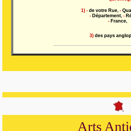
1) -
de votre Rue,
-
Quar
-
Département,
-
Ré
-
France,
3)
des pays anglo
Arts Anti