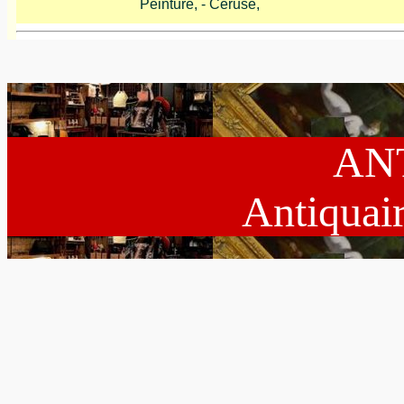
Peinture, - Céruse,
AN
Antiquai