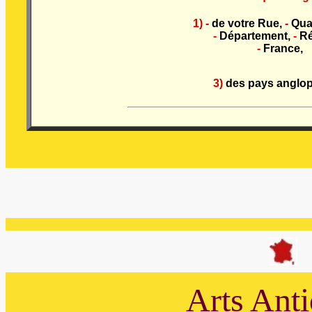
1) -
de votre Rue,
-
Quar
-
Département,
-
Ré
-
France,
3)
des pays anglo
Arts Anti