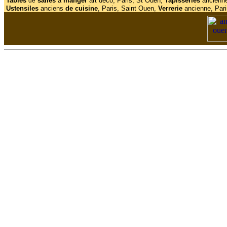
Tables
salles
à
manger
art déco, Paris, St Ouen,
Tapisseries
ancienne
de
Ustensiles
anciens
de cuisine
, Paris, Saint Ouen,
Verrerie
ancienne, Pari