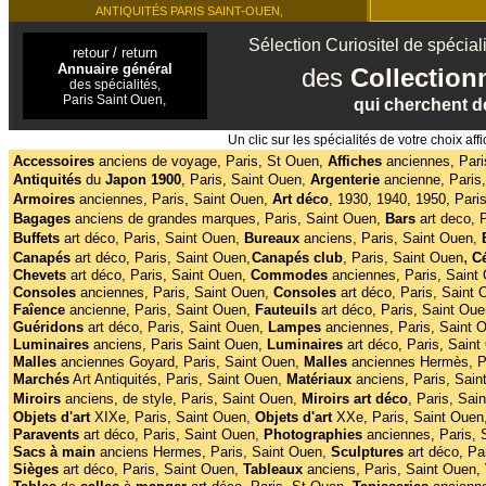
ANTIQUITÉS PARIS SAINT-OUEN,
Sélection Curiositel de spéciali
retour / return
Annuaire général
des
Collectio
des spécialités,
Paris Saint Ouen,
qui cherchent de
Un clic sur les spécialités de votre choix 
Accessoires
anciens de voyage, Paris, St Ouen,
Affiches
anciennes, Pari
Antiquités
du
Japon 1900
,
Paris, Saint Ouen
,
Argenterie
ancienne, Paris
Armoires
anciennes, Paris, Saint Ouen,
Art déco
,
1930, 1940, 1950, Pari
Bagages
anciens de grandes marques, Paris, Saint Ouen,
Bars
art deco, 
Buffets
art déco,
Paris, Saint Ouen,
Bureaux
anciens, Paris, Saint Ouen
,
,
Canapés
art déco, Paris, Saint Ouen,
Canapés club
,
Paris, Saint Ouen
C
Chevets
art déco, Paris, Saint Ouen,
Commodes
anciennes, Paris, Saint
Consoles
anciennes, Paris, Saint Ouen,
Consoles
art déco, Paris, Saint 
Faîence
ancienne, Paris, Saint Ouen,
Fauteuils
art déco, Paris, Saint Oue
Guéridons
art déco, Paris, Saint Ouen,
Lampes
anciennes, Paris, Saint 
Luminaires
anciens, Paris Saint Ouen,
Luminaires
art déco, Paris, Saint
Malles
anciennes Goyard, Paris, Saint Ouen,
Malles
anciennes
Hermès, P
Marchés
Art Antiquités, Paris, Saint Ouen,
Matériaux
anciens, Paris, Sain
Miroirs
anciens, de style, Paris, Saint Ouen,
Miroirs
art
déco
, Paris, Sai
Objets d'art
XIXe, Paris, Saint Ouen
,
Objets d'art
XXe, Paris, Saint Ouen
Paravents
art déco, Paris, Saint Ouen
,
Photographies
anciennes, Paris,
Sacs à main
anciens Hermes, Paris, Saint Ouen
,
Sculptures
art déco, Pa
Sièges
art déco, Paris, Saint Ouen,
Tableaux
anciens, Paris, Saint Ouen,