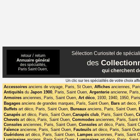
Sélection Curiositel de spéciali
retour / return
Annuaire général
des
Collectio
des spécialités,
Paris Saint Ouen,
qui cherchent de
Un clic sur les spécialités de votre choix 
Accessoires
anciens de voyage, Paris, St Ouen,
Affiches
anciennes, Pari
Antiquités
du
Japon 1900
,
Paris, Saint Ouen
,
Argenterie
ancienne, Paris
Armoires
anciennes, Paris, Saint Ouen,
Art déco
,
1930, 1940, 1950, Pari
Bagages
anciens de grandes marques, Paris, Saint Ouen,
Bars
art deco, 
Buffets
art déco,
Paris, Saint Ouen,
Bureaux
anciens, Paris, Saint Ouen
,
,
Canapés
art déco, Paris, Saint Ouen,
Canapés club
,
Paris, Saint Ouen
C
Chevets
art déco, Paris, Saint Ouen,
Commodes
anciennes, Paris, Saint
Consoles
anciennes, Paris, Saint Ouen,
Consoles
art déco, Paris, Saint 
Faîence
ancienne, Paris, Saint Ouen,
Fauteuils
art déco, Paris, Saint Oue
Guéridons
art déco, Paris, Saint Ouen,
Lampes
anciennes, Paris, Saint 
Luminaires
anciens, Paris Saint Ouen,
Luminaires
art déco, Paris, Saint