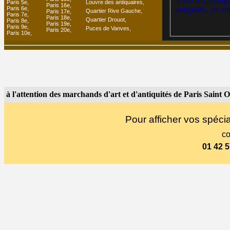
Paris 5e,
Louvre des antiquaires,
Paris 16e,
Paris 6e,
Quartier Rive Gauche,
Paris 17e,
Paris 7e,
Paris 18e,
Quartier Drouot,
Paris 8e,
Paris 19e,
Paris 9e,
Puces de Vanves,
Paris 20e,
Paris 10e,
à l'attention des marchands d'art et d'antiquités de Paris Saint 
Pour afficher vos spécia
co
01 42 