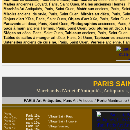
Malles
anciennes Goyard, Paris, Saint Ouen,
Malles
anciennes
Hermès, P
Marchés
Art Antiquités, Paris, Saint Ouen,
Matériaux
anciens, Paris, Sain
Miroirs
anciens, de style, Paris, Saint Ouen,
Miroirs
art
déco
, Paris, Sai
Objets d'art
XIXe, Paris, Saint Ouen
,
Objets d'art
XXe, Paris, Saint Ouen
Paravents
art déco, Paris, Saint Ouen
,
Photographies
anciennes, Paris,
Sacs à main
anciens Hermes, Paris, Saint Ouen
,
Sculptures
art déco, Pa
Sièges
art déco, Paris, Saint Ouen,
Tableaux
anciens, Paris, Saint Ouen,
Tables
salles
à
manger
art déco, Paris, St Ouen,
Tapisseries
ancienne
de
Ustensiles
anciens
de cuisine
, Paris, Saint Ouen,
Verrerie
ancienne, Pari
PARIS SAI
Marchands d'Art et d'Antiquités, Antiquaires, d
PARIS Art Antiquités
, Paris Art Antiques./
Porte
Montmartre /
Paris,
Paris 11e,
Village Saint Paul,
Paris 1er,
Paris 12e,
Paris 2e,
Village Saint Honoré
,
paris 13e,
Paris 3e,
Paris 14e,
Village Suisse,
Paris 4e,
Paris 15e,