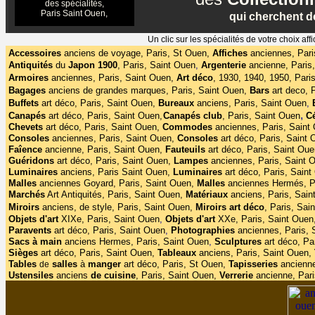
des spécialités,
Paris Saint Ouen,
qui cherchent de
Un clic sur les spécialités de votre choix 
Accessoires
anciens de voyage, Paris, St Ouen,
Affiches
anciennes, Pari
Antiquités
du
Japon 1900
,
Paris, Saint Ouen
,
Argenterie
ancienne, Paris
Armoires
anciennes, Paris, Saint Ouen,
Art déco
,
1930, 1940, 1950, Pari
Bagages
anciens de grandes marques, Paris, Saint Ouen,
Bars
art deco, 
Buffets
art déco,
Paris, Saint Ouen,
Bureaux
anciens, Paris, Saint Ouen
,
,
Canapés
art déco, Paris, Saint Ouen,
Canapés club
,
Paris, Saint Ouen
C
Chevets
art déco, Paris, Saint Ouen,
Commodes
anciennes, Paris, Saint
Consoles
anciennes, Paris, Saint Ouen,
Consoles
art déco, Paris, Saint 
Faîence
ancienne, Paris, Saint Ouen,
Fauteuils
art déco, Paris, Saint Oue
Guéridons
art déco, Paris, Saint Ouen,
Lampes
anciennes, Paris, Saint 
Luminaires
anciens, Paris Saint Ouen,
Luminaires
art déco, Paris, Saint
Malles
anciennes Goyard, Paris, Saint Ouen,
Malles
anciennes
Hermés, P
Marchés
Art Antiquités, Paris, Saint Ouen,
Matériaux
anciens, Paris, Sain
Miroirs
anciens, de style, Paris, Saint Ouen,
Miroirs
art
déco
, Paris, Sai
Objets d'art
XIXe, Paris, Saint Ouen
,
Objets d'art
XXe, Paris, Saint Ouen
Paravents
art déco, Paris, Saint Ouen
,
Photographies
anciennes, Paris,
Sacs à main
anciens Hermes, Paris, Saint Ouen
,
Sculptures
art déco, Pa
Sièges
art déco, Paris, Saint Ouen,
Tableaux
anciens, Paris, Saint Ouen,
Tables
salles
à
manger
art déco, Paris, St Ouen,
Tapisseries
ancienne
de
Ustensiles
anciens
de cuisine
, Paris, Saint Ouen,
Verrerie
ancienne, Pari