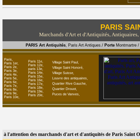
PARIS SAI
Marchands d'Art et d'Antiquités, Antiquaires, d
PARIS Art Antiquités
, Paris Art Antiques./
Porte
Montmartre /
Paris,
Paris 11e,
Village Saint Paul,
Paris 1er,
Paris 12e,
Paris 2e,
Village Saint Honoré
,
paris 13e,
Paris 3e,
Paris 14e,
Village Suisse,
Paris 4e,
Paris 15e,
Paris 5e,
Louvre des antiquaires,
Paris 16e,
Paris 6e,
Quartier Rive Gauche,
Paris 17e,
Paris 7e,
Paris 18e,
Quartier Drouot,
Paris 8e,
Paris 19e,
Paris 9e,
Puces de Vanves,
Paris 20e,
Paris 10e,
à l'attention des marchands d'art et d'antiquités de Paris Saint 