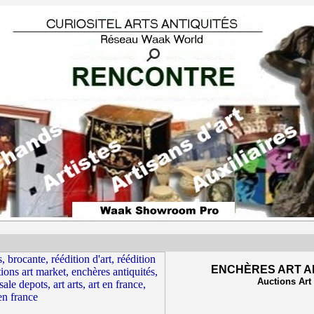
ENCH
È
RES ART A
Auctions Art