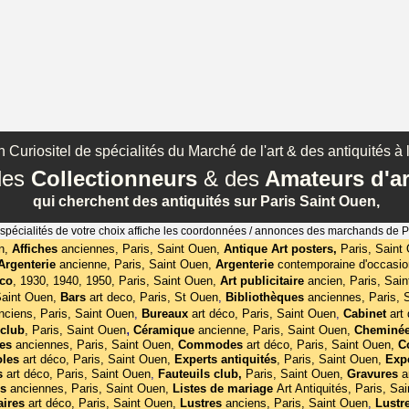
 Curiositel de spécialités du Marché de l'art & des antiquités à l
des
Collectionneurs
& des
Amateurs d'ar
qui cherchent des antiquités sur Paris Saint Ouen,
s spécialités de votre choix affiche les coordonnées / annonces des marchands de 
n,
Affiches
anciennes, Paris, Saint Ouen,
Antique Art posters,
Paris, Saint
Argenterie
ancienne, Paris, Saint Ouen,
Argenterie
contemporaine d'occasio
éco
,
1930, 1940, 1950, Paris, Saint Ouen,
Art publicitaire
ancien, Paris, Sai
Saint Ouen,
Bars
art deco, Paris, St Ouen
,
Bibliothèques
anciennes, Paris, 
nciens, Paris, Saint Ouen
,
Bureaux
art déco, Paris, Saint Ouen
,
Cabinet
art
,
club
,
Paris, Saint Ouen
Céramique
ancienne, Paris, Saint Ouen,
Cheminé
es
anciennes, Paris, Saint Ouen,
Commodes
art déco, Paris, Saint Ouen,
C
oles
art déco, Paris, Saint Ouen,
Experts antiquités
, Paris, Saint Ouen,
Exp
s
art déco, Paris, Saint Ouen
,
Fauteuils club,
Paris, Saint Ouen,
Gravures
a
es
anciennes, Paris, Saint Ouen,
Listes de mariage
Art Antiquités, Paris, Sa
aires
art déco, Paris, Saint Ouen,
Lustres
anciens, Paris, Saint Ouen
,
Lustr