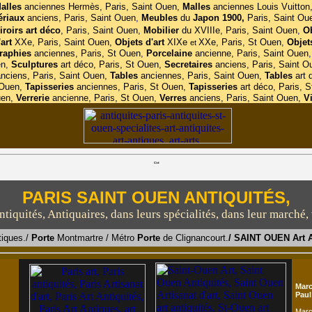
alles
anciennes
Hermès, Paris, Saint Ouen,
Malles
anciennes Louis Vuitton
ériaux
anciens, Paris, Saint Ouen
,
Meubles
du
Japon 1900,
Paris, Saint Ou
iroirs
art
déco
, Paris, Saint Ouen
,
Mobilier
du XVIIIe, Paris, Saint Ouen
,
Ob
'art
XXe, Paris, Saint Ouen,
Objets d'art
XIXe
XXe, Paris, St Ouen
,
Objet
et
raphies
anciennes, Paris, St Ouen
,
Porcelaine
ancienne, Paris, Saint Ouen
,
en
,
Sculptures
art déco, Paris, St Ouen,
Secretaires
anciens, Paris, Saint O
nciens, Paris, Saint Ouen,
Tables
anciennes, Paris, Saint Ouen,
Tables
art 
 Ouen,
Tapisseries
anciennes, Paris, St Ouen,
Tapisseries
art déco, Paris, 
uen,
Verrerie
ancienne, Paris, St Ouen,
Verres
anciens, Paris, Saint Ouen,
Vi
Ci-d
PARIS SAINT OUEN ANTIQUITÉS,
tiquités, Antiquaires, dans leurs spécialités, dans leur marché, v
tiques./
Porte
Montmartre / Métro
Porte
de Clignancourt.
/ SAINT OUEN Art A
Mar
Paul
Marc