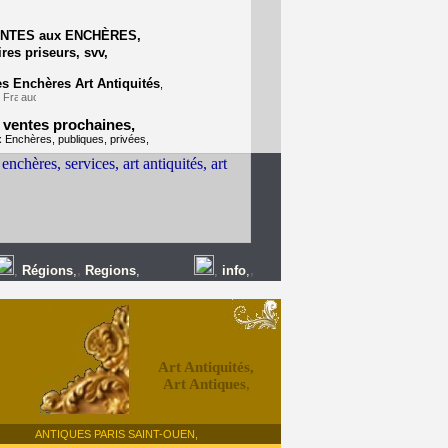
NTES aux
ENCH
ÈRES
,
es priseurs, svv,
s Enchères Art Antiquités
,
 ventes prochaines,
 Enchères, publiques, privées,
,
Régions
,
,
Regions
,
,
info
,
,
Art Antiquités,
Art Antiques
,
ANTIQUES PARIS SAINT-OUEN,