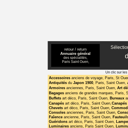
Sélection
retour / return
Annuaire général
des spécialités,
Paris Saint Ouen,
Un clic sur le
Accessoires
anciens de voyage, Paris, St Oue
Antiquités
du
Japon 1900
,
Paris, Saint Ouen
,
Armoires
anciennes, Paris, Saint Ouen,
Art d
Bagages
anciens de grandes marques, Paris, 
Buffets
art déco,
Paris, Saint Ouen,
Bureaux
a
Canapés
art déco, Paris, Saint Ouen,
Canapés 
Chevets
art déco, Paris, Saint Ouen,
Commod
Consoles
anciennes, Paris, Saint Ouen,
Cons
Faîence
ancienne, Paris, Saint Ouen,
Fauteuil
Guéridons
art déco, Paris, Saint Ouen,
Lamp
Luminaires
anciens, Paris Saint Ouen,
Lumin