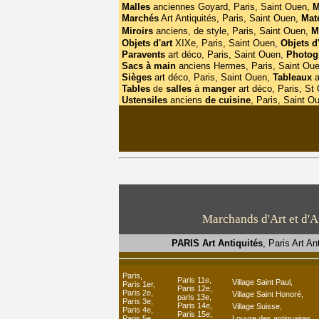
Malles
anciennes Goyard, Paris, Saint Ouen,
M
Marchés
Art Antiquités, Paris, Saint Ouen,
Mat
Miroirs
anciens, de style, Paris, Saint Ouen,
M
Objets d'art
XIXe, Paris, Saint Ouen
,
Objets d
Paravents
art déco, Paris, Saint Ouen
,
Photog
Sacs à main
anciens Hermes, Paris, Saint Ou
Sièges
art déco, Paris, Saint Ouen,
Tableaux
a
Tables
salles
à
manger
art déco, Paris, St
de
Ustensiles
anciens
de cuisine
, Paris, Saint O
Marchands d'Art et d'An
PARIS Art Antiquités
, Paris Art An
Paris,
Paris 11e,
Village Saint Paul,
Paris 1er,
Paris 12e,
Paris 2e,
Village Saint Honoré
,
paris 13e,
Paris 3e,
Paris 14e,
Village Suisse,
Paris 4e,
Paris 15e,
Paris 5e,
Louvre des antiquaires,