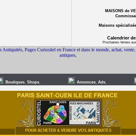
MAISONS de VE
Commissair
Maisons spécialisée
Calendrier de
Prochaines Ventes aux
,
Boutiques
,
Shops
,
,
Annonces
,
Ads
,