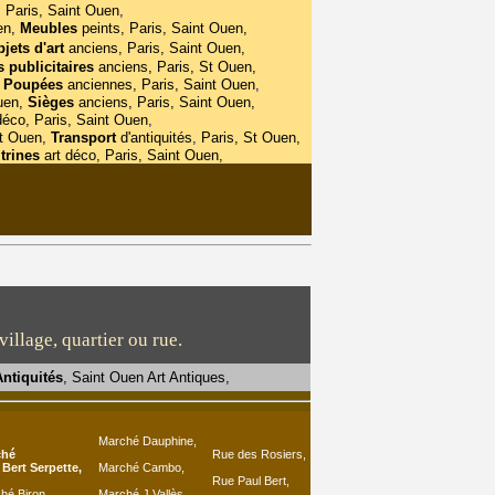
, Paris, Saint Ouen
,
en,
Meubles
peints, Paris, Saint Ouen,
jets
d'art
anciens, Paris, Saint Ouen,
s publicitaires
anciens, Paris, St Ouen,
Poupées
anciennes, Paris, Saint Ouen
,
uen,
Sièges
anciens, Paris, Saint Ouen,
déco, Paris, Saint Ouen
,
St Ouen,
Transport
d'antiquités
,
Paris, St Ouen,
trines
art déco, Paris, Saint Ouen,
illage, quartier ou rue.
ntiquités
, Saint Ouen Art Antiques,
Marché Dauphine,
ché
Rue des Rosiers,
 Bert Serpette
,
Marché Cambo,
Rue Paul Bert,
hé Biron,
Marché J.Vallès,