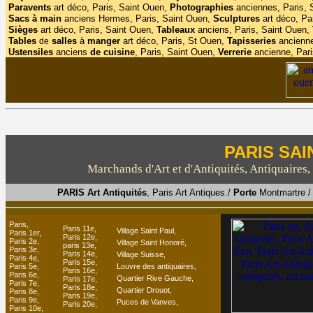
Paravents
art déco, Paris, Saint Ouen
,
Photographies
anciennes, Paris,
Sacs à main
anciens Hermes, Paris, Saint Ouen
,
Sculptures
art déco, Pa
Sièges
art déco, Paris, Saint Ouen,
Tableaux
anciens, Paris, Saint Ouen,
Tables
salles
à
manger
art déco, Paris, St Ouen,
Tapisseries
ancienne
de
Ustensiles
anciens
de cuisine
, Paris, Saint Ouen,
Verrerie
ancienne, Pari
PARIS SAI
Marchands d'Art et d'Antiquités, Antiquaires, d
PARIS Art Antiquités
, Paris Art Antiques./
Porte
Montmartre /
Paris,
Paris 11e,
Village Saint Paul,
Paris 1er,
Paris 12e,
Paris 2e,
Village Saint Honoré
,
paris 13e,
Paris 3e,
Paris 14e,
Village Suisse,
Paris 4e,
Paris 15e,
Paris 5e,
Louvre des antiquaires,
Paris 16e,
Paris 6e,
Quartier Rive Gauche,
Paris 17e,
Paris 7e,
Paris 18e,
Quartier Drouot,
Paris 8e,
Paris 19e,
Paris 9e,
Puces de Vanves,
Paris 20e,
Paris 10e,