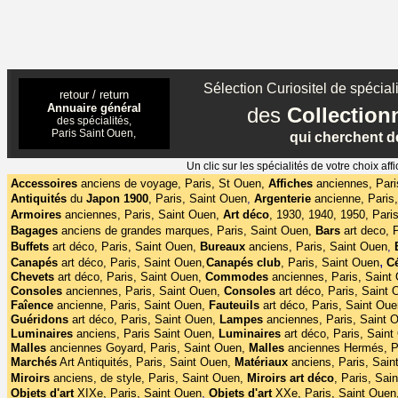
Sélection Curiositel de spéciali
retour / return
Annuaire général
des
Collectio
des spécialités,
Paris Saint Ouen,
qui cherchent de
Un clic sur les spécialités de votre choix 
Accessoires
anciens de voyage, Paris, St Ouen,
Affiches
anciennes, Pari
Antiquités
du
Japon 1900
,
Paris, Saint Ouen
,
Argenterie
ancienne, Paris
Armoires
anciennes, Paris, Saint Ouen,
Art déco
,
1930, 1940, 1950, Pari
Bagages
anciens de grandes marques, Paris, Saint Ouen,
Bars
art deco, 
Buffets
art déco,
Paris, Saint Ouen,
Bureaux
anciens, Paris, Saint Ouen
,
,
Canapés
art déco, Paris, Saint Ouen,
Canapés club
,
Paris, Saint Ouen
C
Chevets
art déco, Paris, Saint Ouen,
Commodes
anciennes, Paris, Saint
Consoles
anciennes, Paris, Saint Ouen,
Consoles
art déco, Paris, Saint 
Faîence
ancienne, Paris, Saint Ouen,
Fauteuils
art déco, Paris, Saint Oue
Guéridons
art déco, Paris, Saint Ouen,
Lampes
anciennes, Paris, Saint 
Luminaires
anciens, Paris Saint Ouen,
Luminaires
art déco, Paris, Saint
Malles
anciennes Goyard, Paris, Saint Ouen,
Malles
anciennes
Hermés, P
Marchés
Art Antiquités, Paris, Saint Ouen,
Matériaux
anciens, Paris, Sain
Miroirs
anciens, de style, Paris, Saint Ouen,
Miroirs
art
déco
, Paris, Sai
Objets d'art
XIXe, Paris, Saint Ouen
,
Objets d'art
XXe, Paris, Saint Ouen