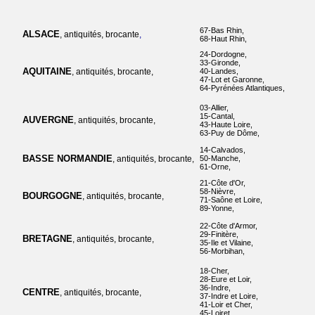
67-Bas Rhin,
ALSACE
, antiquités, brocante
,
68-Haut Rhin,
24-Dordogne,
33-Gironde,
AQUITAINE
, antiquités, brocante,
40-Landes,
47-Lot et Garonne,
64-Pyrénées Atlantiques,
03-Allier,
15-Cantal,
AUVERGNE
, antiquités, brocante,
43-Haute Loire,
63-Puy de Dôme,
14-Calvados,
BASSE NORMANDIE
, antiquités, brocante,
50-Manche,
61-Orne,
21-Côte d'Or,
58-Nièvre,
BOURGOGNE
, antiquités, brocante,
71-Saône et Loire,
89-Yonne,
22-Côte d'Armor,
29-Finitère,
BRETAGNE
, antiquités, brocante,
35-Ile et Vilaine,
56-Morbihan,
18-Cher,
28-Eure et Loir,
36-Indre,
CENTRE
, antiquités, brocante,
37-Indre et Loire,
41-Loir et Cher,
45-Loiret,