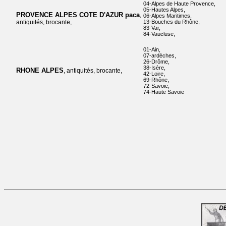
04-Alpes de Haute Provence,
05-Hautes Alpes,
PROVENCE ALPES COTE D'AZUR paca
,
06-Alpes Maritimes,
antiquités, brocante,
13-Bouches du Rhône,
83-Var,
84-Vaucluse,
01-Ain,
07-ardèches,
26-Drôme,
38-Isère,
RHONE ALPES
, antiquités, brocante,
42-Loire,
69-Rhône,
72-Savoie,
74-Haute Savoie