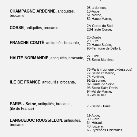
08-ardennes,
CHAMPAGNE ARDENNE
, antiquités,
10-Aube,
51-Marne,
brocante,
52-Haute Marne,
2A-Corse du Sud,
CORSE
, antiquités, brocante,
2B-Haute Corse,
25-Doubs,
29-Jura,
FRANCHE COMTÉ
, antiquités, brocante,
70-Haute Saöne,
90-Territoire de Belfort,
27-Eure,
HAUTE NORMANDIE
, antiquités, brocante,
76-Seine Maritime,
75-Paris (rubrique ci-dessous),
77-Seine et Marne,
78-Yvelines,
91-Essonne,
ILE DE FRANCE
, antiquités, brocante,
92-Hauts de Seine,
93-Seine Saint Denis,
94-Val de Marne,
95-Val d'Oise,
PARIS - Seine
, antiquités, brocante,
75-Seine - Paris,
(
i
le de France)
11-Aude,
30-Gard,
LANGUEDOC ROUSSILLON
, antiquités,
34-Hérault,
brocante,
48, Lozère,
66-Pyrénées Orientales,