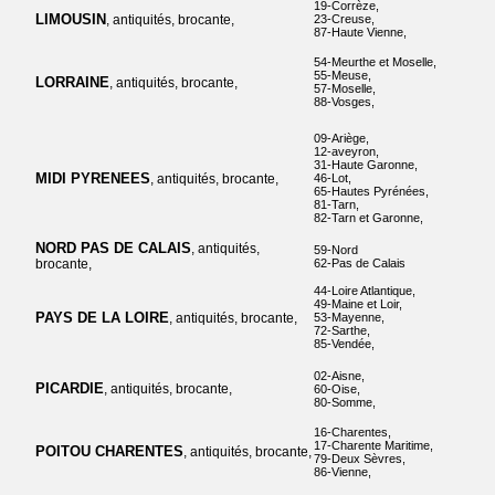
19-Corrèze,
LIMOUSIN
, antiquités, brocante,
23-Creuse,
87-Haute Vienne,
54-Meurthe et Moselle,
55-Meuse,
LORRAINE
, antiquités, brocante,
57-Moselle,
88-Vosges,
09-Ariège,
12-aveyron,
31-Haute Garonne,
MIDI PYRENEES
, antiquités, brocante,
46-Lot,
65-Hautes Pyrénées,
81-Tarn,
82-Tarn et Garonne,
NORD PAS DE CALAIS
, antiquités,
59-Nord
brocante,
62-Pas de Calais
44-Loire Atlantique,
49-Maine et Loir,
PAYS DE LA LOIRE
, antiquités, brocante,
53-Mayenne,
72-Sarthe,
85-Vendée,
02-Aisne,
PICARDIE
, antiquités, brocante,
60-Oise,
80-Somme,
16-Charentes,
17-Charente Maritime,
POITOU CHARENTES
, antiquités, brocante,
79-Deux Sèvres,
86-Vienne,