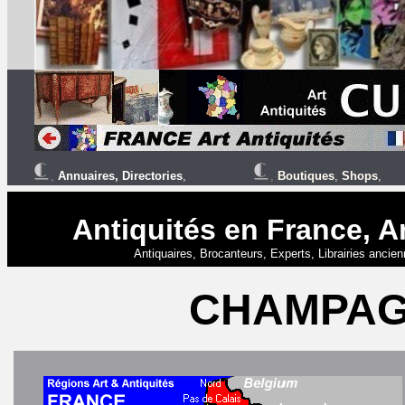
,
Annuaires
,
Directories
,
,
Boutiques
,
Shops
,
Antiquités en France, A
Antiquaires, Brocanteurs, Experts, Librairies anci
CHAMPAG