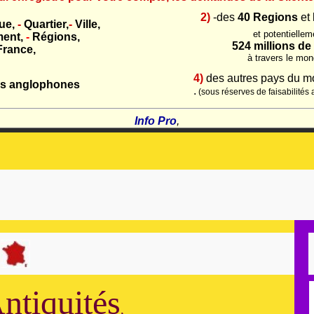
2)
-des
40
Regions
et
ue,
-
Quartier,
-
Ville,
et potentiellem
ent,
-
Régions,
524 millions d
France,
à travers le mon
4)
des autres pays du 
ys anglophones
.
(sous réserves de faisabilités 
Info Pro
,
ntiquités
,