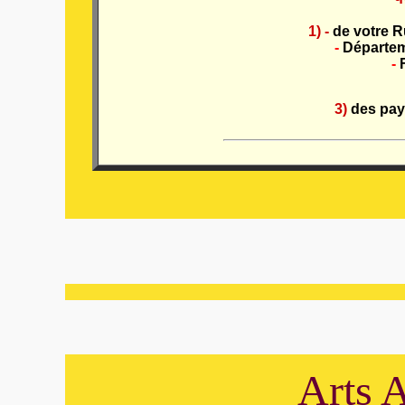
1) -
de votre R
-
Départem
-
3)
des pa
Arts A