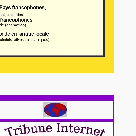
Pays francophones,
ent, celle des
e francophones
de (estimation)
monde
en langue locale
administratives ou techniques)