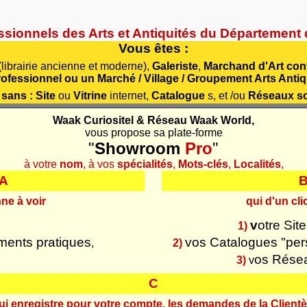
essionnels des Arts et Antiquités du Département
Vous êtes :
librairie ancienne et moderne),
Galeriste
,
Marchand d'Art con
ofessionnel ou un Marché / Village / Groupement Arts Antiq
 sans
: Site
ou
Vitrine
internet,
Catalogue
s, et /ou
Réseaux so
Waak Curiositel & Réseau Waak World,
vous propose sa plate-forme
"
Showroom
Pro
"
à votre
nom
, à vos
spécialités
,
Mots-clés
,
Localités
,
A
ne à voir
qui d'un cli
v
otre Site
1)
ments pratiques
vos Catalogues "pers
,
2)
os Rése
3)
v
C
ui enregistre pour votre compte, les demandes de la Clientè