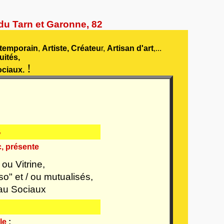
 du Tarn et Garonne, 82
temporain
,
Artiste,
Créateu
r,
Artisan d'art
,...
uités,
!
ciaux.
B
c, présente
 ou Vitrine,
o" et / ou mutualisés,
au Sociaux
le
: