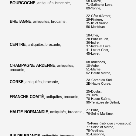
58-Nièvre,
BOURGOGNE
, antiquités, brocante,
71-Saône et Loire,
89-Yonne,
22-Côte d'Armor,
29-Finitère,
BRETAGNE
, antiquités, brocante,
35-Ile et Vilaine,
56-Morbihan,
18-Cher,
28-Eure et Loir,
36-Indre,
CENTRE
, antiquités, brocante,
37-Indre et Loire,
41-Loir et Cher,
45-Loiret,
08-ardennes,
CHAMPAGNE ARDENNE
, antiquités,
10-Aube,
51-Marne,
brocante,
52-Haute Marne,
2A-Corse du Sud,
CORSE
, antiquités, brocante,
2B-Haute Corse,
25-Doubs,
29-Jura,
FRANCHE COMTÉ
, antiquités, brocante,
70-Haute Saöne,
90-Territoire de Belfort,
27-Eure,
HAUTE NORMANDIE
, antiquités, brocante,
76-Seine Maritime,
75-Paris (rubrique ci-dessous),
77-Seine et Marne,
78-Yvelines,
91-Essonne,
ILE DE FRANCE