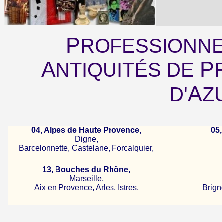
P
ROFESSIONN
A
P
NTIQUITÉS DE
A
D'
Z
04, Alpes de Haute Provence,
05,
Digne,
Barcelonnette, Castelane, Forcalquier,
13, Bouches du Rhône,
Marseille,
Aix en Provence, Arles, Istres,
Brign