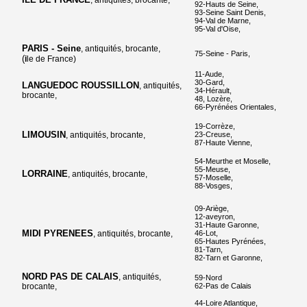
, antiquités, brocante,
92-Hauts de Seine,
93-Seine Saint Denis,
94-Val de Marne,
95-Val d'Oise,
PARIS - Seine
, antiquités, brocante,
75-Seine - Paris,
(
i
le de France)
11-Aude,
30-Gard,
LANGUEDOC ROUSSILLON
, antiquités,
34-Hérault,
brocante,
48, Lozère,
66-Pyrénées Orientales,
19-Corrèze,
LIMOUSIN
, antiquités, brocante,
23-Creuse,
87-Haute Vienne,
54-Meurthe et Moselle,
55-Meuse,
LORRAINE
, antiquités, brocante,
57-Moselle,
88-Vosges,
09-Ariège,
12-aveyron,
31-Haute Garonne,
MIDI PYRENEES
, antiquités, brocante,
46-Lot,
65-Hautes Pyrénées,
81-Tarn,
82-Tarn et Garonne,
NORD PAS DE CALAIS
, antiquités,
59-Nord
brocante,
62-Pas de Calais
44-Loire Atlantique,