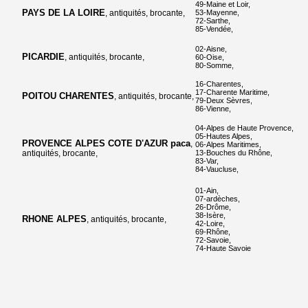
49-Maine et Loir,
PAYS DE LA LOIRE
, antiquités, brocante,
53-Mayenne,
72-Sarthe,
85-Vendée,
02-Aisne,
PICARDIE
, antiquités, brocante,
60-Oise,
80-Somme,
16-Charentes,
17-Charente Maritime,
POITOU CHARENTES
, antiquités, brocante,
79-Deux Sèvres,
86-Vienne,
04-Alpes de Haute Provence,
05-Hautes Alpes,
PROVENCE ALPES COTE D'AZUR paca
,
06-Alpes Maritimes,
antiquités, brocante,
13-Bouches du Rhône,
83-Var,
84-Vaucluse,
01-Ain,
07-ardèches,
26-Drôme,
38-Isère,
RHONE ALPES
, antiquités, brocante,
42-Loire,
69-Rhône,
72-Savoie,
74-Haute Savoie