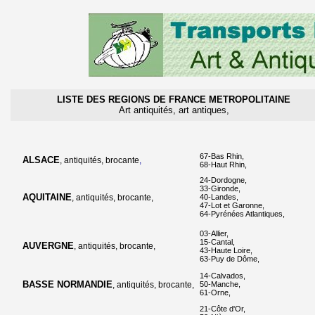
LISTE DES REGIONS DE FRANCE METROPOLITAINE
Art antiquités, art antiques,
67-Bas Rhin,
ALSACE
, antiquités, brocante
,
68-Haut Rhin,
24-Dordogne,
33-Gironde,
AQUITAINE
, antiquités, brocante,
40-Landes,
47-Lot et Garonne,
64-Pyrénées Atlantiques,
03-Allier,
15-Cantal,
AUVERGNE
, antiquités, brocante,
43-Haute Loire,
63-Puy de Dôme,
14-Calvados,
BASSE NORMANDIE
, antiquités, brocante,
50-Manche,
61-Orne,
21-Côte d'Or,