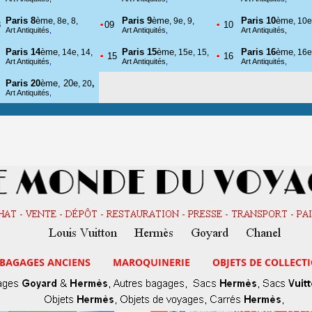
Paris 8
ème
Paris 9
ème
Paris 10
ème
, 8e, 8,
, 9e, 9,
, 10e
8
09
10
Art Antiquités
,
Art Antiquités
,
Art Antiquités
,
Paris 14
ème
Paris 15
ème
Paris 16
ème
, 14e, 14,
, 15e, 15,
, 16e
4
15
16
Art Antiquités
,
Art Antiquités
,
Art Antiquités
,
Paris 20
ème, 20e
, 20
,
Art Antiquités
,