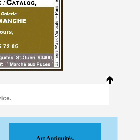
Art Antiquités,