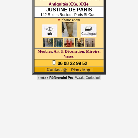
Antiquités XXe, XXIe,
JUSTINE DE PARIS
142 R. des Rosiers, Paris St-Ouen
photos zoom
W
Meubles
,
Art & Décoration
,
Miroirs,
Vases,
06 08 22 99 52
Référentiel Pro
,
Waak,
Curiositel
,
+ info :