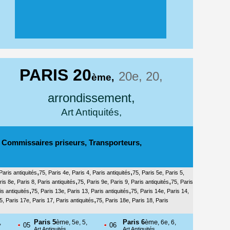
PARIS 20
20e, 20,
ème,
arrondissement,
Art Antiquités,
, Commissaires priseurs, Transporteurs,
,
,
Paris antiquités
75, Paris 4e, Paris 4, Paris antiquités
75, Paris 5e, Paris 5,
,
,
ris 8e, Paris 8, Paris antiquités
75, Paris 9e, Paris 9, Paris antiquités
75, Paris
,
,
is antiquités
75, Paris 13e, Paris 13, Paris antiquités
75, Paris 14e, Paris 14,
,
5, Paris 17e, Paris 17, Paris antiquités
75, Paris 18e, Paris 18, Paris
Paris 5
ème
Paris 6
ème
,
, 5e, 5,
, 6e, 6,
05
06
Art Antiquités
,
Art Antiquités
,