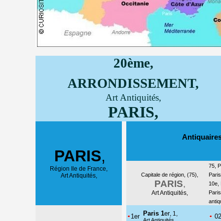
20ème,
ARRONDISSEMENT,
Art Antiquités,
PARIS,
Antiquaires
PARIS
,
75, P
Région Ile de France,
Capitale de région, (75),
Paris
Art Antiquités,
PARIS
,
10e, 
Art Antiquités,
Paris
antiq
P
aris 1
er
, 1,
1er
0
Art Antiquités
,