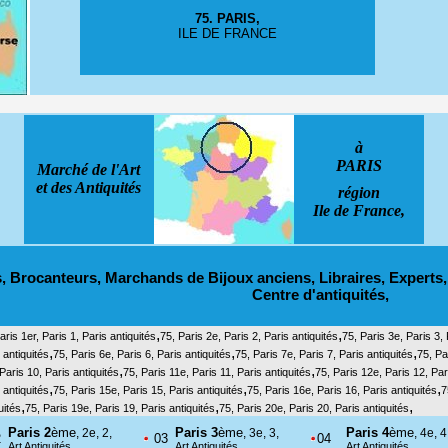
75. PARIS,
ILE DE FRANCE
à
PARIS
Marché de l'Art
et des Antiquités
région
Ile de France,
, Brocanteurs, Marchands de Bijoux anciens, Libraires, Experts
Centre d'antiquités,
,
,
aris 1er, Paris 1, Paris antiquités
75, Paris 2e, Paris 2, Paris antiquités
75, Paris 3e, Paris 3, 
,
,
,
 antiquités
75, Paris 6e, Paris 6, Paris antiquités
75, Paris 7e, Paris 7, Paris antiquités
75, Pa
,
,
Paris 10, Paris antiquités
75, Paris 11e, Paris 11, Paris antiquités
75, Paris 12e, Paris 12, Par
,
,
,
 antiquités
75, Paris 15e, Paris 15, Paris antiquités
75, Paris 16e, Paris 16, Paris antiquités
7
,
,
,
uités
75, Paris 19e, Paris 19, Paris antiquités
75, Paris 20e, Paris 20, Paris antiquités
Paris 2
ème
Paris 3
ème
Paris 4
ème
, 2e, 2,
, 3e, 3,
, 4e, 4
2
03
04
Art Antiquités
,
Art Antiquités
,
Art Antiquités
,