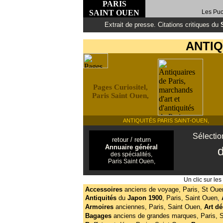
PARIS
SAINT OUEN
Les Puce
Extrait de presse. Citations critiques du
ANTIQ
Pages Curiositel,
Paris Saint Ouen,
ANTIQUITÉS PARIS SAINT-OUEN,
Sélection
retour / return
Annuaire général
des spécialités,
Paris Saint Ouen,
Un clic sur le
Accessoires
anciens de voyage, Paris, St Oue
Antiquités
du
Japon 1900
,
Paris, Saint Ouen
,
Armoires
anciennes, Paris, Saint Ouen,
Art d
Bagages
anciens de grandes marques, Paris, 