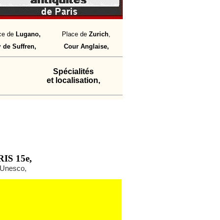
ce de
Lugano,
Place de
Zuri
ch
,
v
de Suffren,
Cour Anglaise,
Spécialités
et localisation,
S 15e,
l'Unesco,