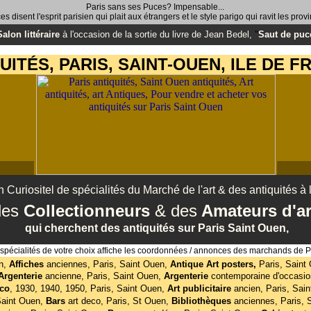
Paris sans ses Puces? Impensable...
s disent l'esprit parisien qui plait aux étrangers et le style parigo qui ravit les prov
Salon littéraire
à l'occasion de la sortie du livre de Jean Bedel,
"
Saut de puc
UITÉS, PARIS, SAINT-OUEN, ILE DE F
 Curiositel de spécialités du Marché de l'art & des antiquités à l
des
Collectionneurs
& des
Amateurs d'ar
qui cherchent des antiquités sur Paris Saint Ouen,
s spécialités de votre choix affiche les coordonnées / annonces des marchands de 
n,
Affiches
anciennes, Paris, Saint Ouen,
Antique Art posters,
Paris, Saint
Argenterie
ancienne, Paris, Saint Ouen,
Argenterie
contemporaine d'occasio
éco
,
1930, 1940, 1950, Paris, Saint Ouen,
Art publicitaire
ancien, Paris, Sai
Saint Ouen,
Bars
art deco, Paris, St Ouen
,
Bibliothèques
anciennes, Paris, 