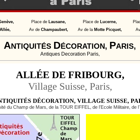
Genève,
Place de
Lausane,
Place de
Lucerne,
Pla
Allée,
Av de
Champaubert,
Av de la
Motte Picquet,
A
A
D
P
NTIQUITÉS
ÉCORATION,
ARIS,
Antiques Decoration Paris,
ALLÉE DE FRIBOURG,
Village Suisse, Paris,
NTIQUITÉS DÉCORATION, VILLAGE SUISSE, PARI
ité du Champ de Mars, de la TOUR EIFFEL, de l'Ecole Militaire, de 