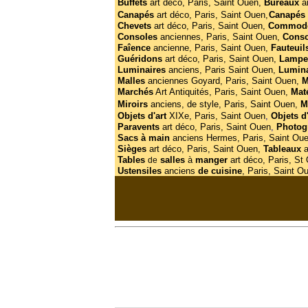
Buffets
art déco,
Paris, Saint Ouen,
Bureaux
a
Canapés
art déco, Paris, Saint Ouen,
Canapés 
Chevets
art déco, Paris, Saint Ouen,
Commod
Consoles
anciennes, Paris, Saint Ouen,
Cons
Faîence
ancienne, Paris, Saint Ouen,
Fauteuil
Guéridons
art déco, Paris, Saint Ouen,
Lamp
Luminaires
anciens, Paris Saint Ouen,
Lumin
Malles
anciennes Goyard, Paris, Saint Ouen,
M
Marchés
Art Antiquités, Paris, Saint Ouen,
Mat
Miroirs
anciens, de style, Paris, Saint Ouen,
M
Objets d'art
XIXe, Paris, Saint Ouen
,
Objets d
Paravents
art déco, Paris, Saint Ouen
,
Photog
Sacs à main
anciens Hermes, Paris, Saint Ou
Sièges
art déco, Paris, Saint Ouen,
Tableaux
a
Tables
salles
à
manger
art déco, Paris, St
de
Ustensiles
anciens
de cuisine
, Paris, Saint O