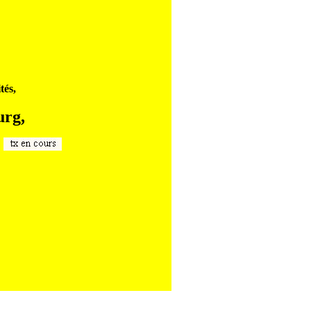
tés,
urg,