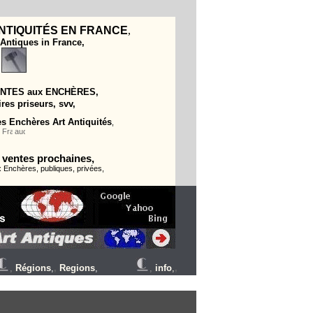
NTIQUITÉS EN FRANCE
,
 Antiques in France,
NTES aux
ENCH
ÈRES
,
es priseurs, svv,
s Enchères Art Antiquités
,
 ventes prochaines,
 Enchères, publiques, privées,
,
Régions
,
,
Regions
,
,
info
,
,