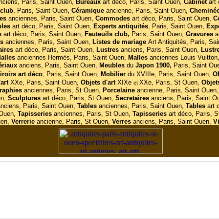
nciens, Paris, Saint Ouen
,
Bureaux
art déco, Paris, Saint Ouen
,
Cabinet
art
,
club
,
Paris, Saint Ouen
Céramique
ancienne, Paris, Saint Ouen,
Cheminé
es
anciennes, Paris, Saint Ouen,
Commodes
art déco, Paris, Saint Ouen,
C
oles
art déco, Paris, Saint Ouen,
Experts antiquités
, Paris, Saint Ouen,
Exp
s
art déco, Paris, Saint Ouen
,
Fauteuils club,
Paris, Saint Ouen,
Gravures
a
es
anciennes, Paris, Saint Ouen,
Listes de mariage
Art Antiquités, Paris, Sa
aires
art déco, Paris, Saint Ouen,
Lustres
anciens, Paris, Saint Ouen
,
Lustr
alles
anciennes
Hermès, Paris, Saint Ouen,
Malles
anciennes Louis Vuitton
ériaux
anciens, Paris, Saint Ouen
,
Meubles
du
Japon 1900,
Paris, Saint Ou
iroirs
art
déco
, Paris, Saint Ouen
,
Mobilier
du XVIIIe, Paris, Saint Ouen
,
Ob
'art
XXe, Paris, Saint Ouen,
Objets d'art
XIXe
XXe, Paris, St Ouen
,
Objet
et
raphies
anciennes, Paris, St Ouen
,
Porcelaine
ancienne, Paris, Saint Ouen
,
en
,
Sculptures
art déco, Paris, St Ouen,
Secretaires
anciens, Paris, Saint O
nciens, Paris, Saint Ouen,
Tables
anciennes, Paris, Saint Ouen,
Tables
art 
 Ouen,
Tapisseries
anciennes, Paris, St Ouen,
Tapisseries
art déco, Paris, 
uen,
Verrerie
ancienne, Paris, St Ouen,
Verres
anciens, Paris, Saint Ouen,
Vi