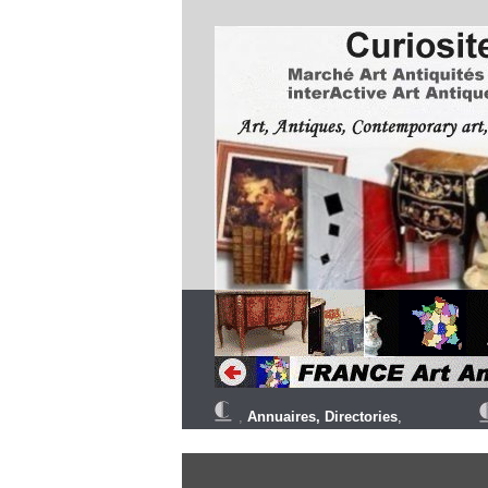
,
Annuaires,
Directories
,