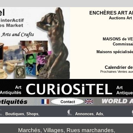
ENCH
È
RES ART A
Auctions Art
MAISONS de VE
Commissair
Maisons spécialisée
Calendrier de
Prochaines Ventes aux
,
Boutiques
,
Shops
,
,
Annonces
,
Ads
,
Marchés, Villages, Rues marchandes,