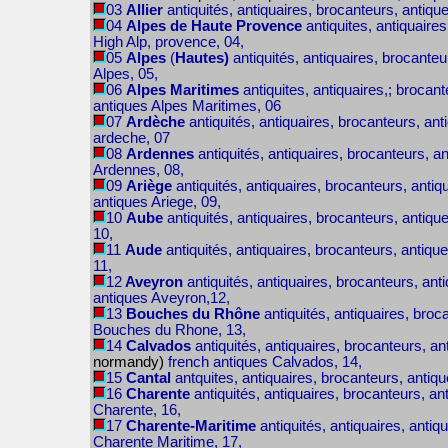
03
Allier
antiquités, antiquaires, brocanteurs, antiqu
04
Alpes de Haute
Provence
antiquites, antiquaire
High Alp, provence, 04,
05
Alpes
(
Hautes)
antiquités, antiquaires, brocante
Alpes, 05,
06
Alpes Maritimes
antiquites, antiquaires,; brocan
antiques Alpes Maritimes, 06
07
Ardèche
antiquités, antiquaires, brocanteurs, an
ardeche, 07
08
Ardennes
antiquités, antiquaires, brocanteurs, a
Ardennes, 08,
09
Ariège
antiquités, antiquaires, brocanteurs, antiq
antiques Ariege, 09,
10
Aube
antiquités, antiquaires, brocanteurs, antiqu
10,
11
Aude
antiquités, antiquaires, brocanteurs, antiqu
11,
12
Aveyron
antiquités, antiquaires, brocanteurs, ant
antiques Aveyron,12,
13
Bouches du Rhône
antiquités, antiquaires, broc
Bouches du Rhone, 13,
14
Calvados
antiquités, antiquaires, brocanteurs, an
normandy)
french antiques Calvados, 14,
15
Cantal
antquites, antiquaires, brocanteurs, antiq
16
Charente
antiquités, antiquaires, brocanteurs, an
Charente, 16,
17
Charente-Maritime
antiquités, antiquaires, antiq
Charente Maritime, 17,