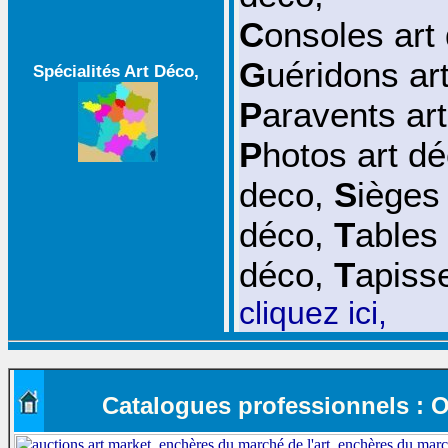
C
onsoles art
G
uéridons ar
Spécialités Art Déco,
P
aravents ar
P
hotos art d
deco
,
S
ièges
déco
,
T
ables
déco
,
T
apisse
cli
q
uez ici
,
Catalogues professionnels : Obj