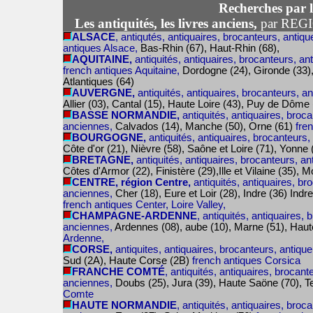
Recherches par l
Les antiquités, les livres anciens,
par REG
ALSACE
, antiqutés, antiquaires, brocanteurs, antiqu
antiques Alsace,
Bas-Rhin (67), Haut-Rhin (68),
AQUITAINE,
antiquités, antiquaires, brocanteurs, an
french antiques Aquitaine,
Dordogne (24), Gironde (33)
Atlantiques (64)
AUVERGNE,
antiquités, antiquaires, brocanteurs, a
Allier (03), Cantal (15), Haute Loire (43), Puy de Dôme
BASSE NORMANDIE,
antiquités, antiquaires, broca
anciennes,
Calvados (14), Manche (50), Orne (61)
fre
BOURGOGNE,
antiquités, antiquaires, brocanteurs,
Côte d'or (21), Nièvre (58), Saône et Loire (71), Yonne
BRETAGNE,
antiquités, antiquaires, brocanteurs, an
Côtes d'Armor (22), Finistère (29),Ille et Vilaine (35), 
CENTRE, région Centre,
antiquités, antiquaires, br
anciennes,
Cher (18), Eure et Loir (28), Indre (36) Indre
french antiques Center, Loire Valley,
CHAMPAGNE-ARDENNE
, antiquités, antiquaires, 
anciennes,
Ardennes (08), aube (10), Marne (51), Hau
Ardenne,
CORSE,
antiquites, antiquaires, brocanteurs, antique
Sud (2A), Haute Corse (2B)
french antiques Corsica
FRANCHE COMTÉ
, antiquités, antiquaires, brocant
anciennes,
Doubs (25), Jura (39), Haute Saöne (70), Ter
Comte
HAUTE NORMANDIE
, antiquités, antiquaires, broc