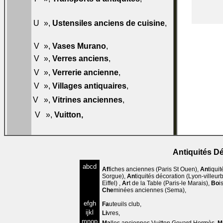
T50
078-
U
»,
Ustensiles anciens de cuisine
,
U50
V
»,
Vases Murano
,
079-V40
V
»,
Verres anciens
,
079-V50
080-
V
»,
Verrerie ancienne
,
V50
V
»,
Villages antiquaires
,
080-V60
081-
V
»,
Vitrines anciennes
,
V50
081-
V
»,
Vuitton
,
V60
Antiquités D
abcd
Af
fiches anciennes
(Paris St Ouen),
An
tiqui
Sorgue),
An
tiquités décoration
(Lyon-villeur
Eiffel) ,
Ar
t de la Table
(Paris-le Marais),
Bo
i
Che
minées anciennes
(Sema),
efgh
Fa
uteuils club
,
ijkl
Li
vres
,
mnop