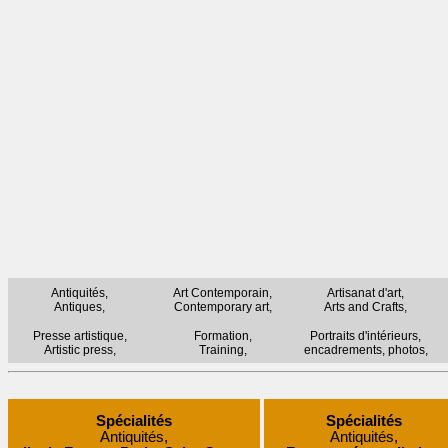
Antiquités,
Art Contemporain,
Artisanat d'art,
Antiques,
Contemporary art,
Arts and Crafts,
Presse artistique,
Formation,
Portraits d'intérieurs,
Artistic press,
Training,
encadrements, photos,
Spécialités
Spécialités
Antiquités,
Antiquités,