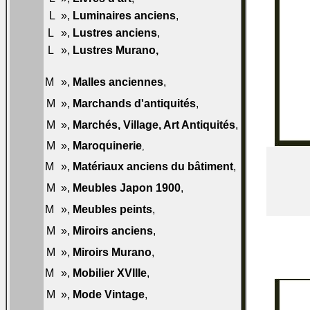
L
»,
Luminaires anciens
,
046-L50
L
»,
Lustres anciens
,
047-L50
L
»,
Lustres Murano
,
047-L60
048-
M
»,
Malles anciennes
,
M50
049-
M
»,
Marchands d'antiquités
,
M50
049-
M
»,
Marchés, Village, Art Antiquités
,
M55
049-
M
»,
Maroquinerie
,
M60
050-
M
»,
Matériaux anciens du bâtiment
,
M50
051-
M
»,
Meubles Japon 1900
,
M50
052-
M
»,
Meubles peints
,
M50
053-
M
»,
Miroirs anciens
,
M50
053-
M
»,
Miroirs Murano
,
M60
054-
M
»,
Mobilier XVIIIe
,
M50
054-
M
»,
Mode Vintage
,
M50