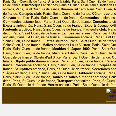
Paris, Saint Ouen, ile de france,
Arts de la table,
Paris, Saint Ouen, ile de france
ile de france,
Bibliothèques
anciennes, Paris, St Ouen, ile de france,
Boiseries
anciens, Paris, Saint Ouen, ile de france,
Bureaux
art déco, Paris, Saint Ouen, i
de france,
Canapés club
,
Paris, Saint Ouen, ile de france,
Céramique
anc
Chevets
art déco, Paris, Saint Ouen, ile de france,
Commodes
anciennes,
Commodes
estampillées, Paris, Saint Ouen, ile de france,
Consoles
anci
Experts antiquités
, Paris, Saint Ouen, ile de France,
Experts
époque XVIII
Fauteuils
art déco, Paris, Saint Ouen, ile de France,
Fauteuils club,
Paris
déco, Paris, Saint Ouen, ile de france,
Lampes
anciennes, Paris, Saint Oue
anciens, Paris, St Ouen, ile de france,
Luminaires
anciens, Paris Saint Ou
Saint Ouen, ile de france,
Lustres Murano
, Paris, Saint Ouen, ile de franc
Saint Ouen, ile de france,
Malles
anciennes Louis Vuitton, Paris, Saint Oue
Paris, Saint Ouen, ile de france,
Meubles
du
Japon 1900,
Paris, Saint Oue
Paris, Saint Ouen, ile de france,
Miroirs
art
déco
, Paris, Saint Ouen, ile d
Ouen, ile de france,
Objets d'art
XIXe, Paris, Saint Ouen, ile de france,
Ob
frnace,
Objets publicitaires
anciens, Paris, St Ouen, ile de france,
Parav
france,
Porcelaine
ancienne, Paris, Saint Ouen, ile de france,
Poupées
anc
france,
Sculptures
art déco, Paris, St Ouen, ile de france,
Secretaires
anc
Sièges
art déco, Paris, Saint Ouen, ile de france,
Tableaux
anciens, Paris,
Paris, Saint Ouen, ile de france,
Tables
salles
à
manger
art déco, Pari
de
déco, Paris, St Ouen, ile de france,
Transport
d'antiquités
,
Paris, St Ouen, 
Paris, St Ouen, ile de france,
Verres
anciens, Paris, Saint Ouen, ile de fra