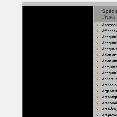
Spécia
France
Accessoi
Affiches
Antiquité
Antiquit
Antiquair
Asian art
Asian an
Antquité
Antiquit
Appareil
Archéolo
Argenter
Art antiq
Art colon
Art Déco
Art prov