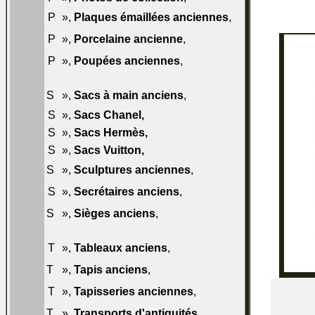
065-
P
»,
Plaques émaillées anciennes
,
P50
066-
P
»,
Porcelaine ancienne
,
P50
067-
P
»,
Poupées anciennes
,
P50
070-
S
»,
Sacs à main anciens
,
S50
S
»,
Sacs Chanel
,
070-S60
S
»,
Sacs Hermès
,
070-S70
S
»,
Sacs Vuitton
,
070-S80
071-
S
»,
Sculptures anciennes
,
S50
072-
S
»,
Secrétaires anciens
,
S50
073-
S
»,
Sièges anciens
,
S50
074-
T
»,
Tableaux anciens
,
T50
075-T50
T
»,
Tapis anciens
,
076-
T
»,
Tapisseries anciennes
,
T50
077-
T
»,
Transports d'antiquités
,