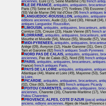
anciennes,
Eure (27), Seine Maritime (76)
french anti
ILE DE FRANCE
, antiquités, antiquaires, brocanteu
Paris (75) Seine et Marne (77) Yvelines (78) Essonne 
(93) Val de Marne (94) Val d'Oise (95
french antiques i
LANGUEDOC-ROUSSILLON,
antiquités, antiquaire
editions anciennes,
Aude (11), Gard (30), Hérault (34),
antiques Languedoc Roussillon,
LIMOUSIN,
antiquités, antiquaires, brocanteurs, anti
Corrèze (19), Creuse (23), Haute Vienne (87)
french a
LORRAINE,
antiquités, antiquaires, brocanteurs, ant
Meurthe et Moselle (54), Meuse (55), Moselle (57), Vo
MIDI-PYRENEES,
antiquités, antiquaires, brocanteu
Ariège (09), Aveyron (12), Haute Garonne (31), Gers (3
Tarn et Garonne (82)
french antiques South Pyrenees
NORD PAS DE CALAIS,
antiquités, antiquaires, bro
anciennes,
Pas de Calais (62), Nord (59)
french antiqu
PARIS
, antiquités, antiquaires, brocanteurs, antiques
France)
french antiques Paris,
PAYS DE LA LOIRE
, antiquités, antiquaires, antiqu
Atlantique (44), Maine et Loire (49), Mayenne (53), Sa
la Loire,
PICARDIE
, antiquités, antiquaires, brocanteurs, ant
(02), Oise (60), Somme (80)
french antiques Picardy
POITOU CHARENTES,
antiquités, antiquaires, broc
anciennes,
Charente (16), Charente-Maritime (17), Vi
Poitou Charentes
PROVENCE, ALPES, COTE D'AZUR
(paca) antiqui
anciens, edtions anciennes,
Alpes de Haute Provence (