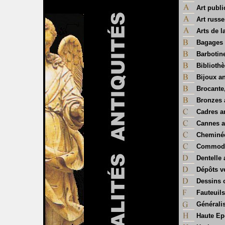
Art publi
Art russe
Arts de l
Bagages 
Barbotin
Biblioth
Bijoux a
Brocante
Bronzes 
Cadres a
Cannes a
Cheminé
Commode
Dentelle
Dépôts v
Dessins o
Fauteuils
Généralis
Haute E