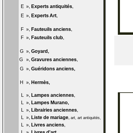
031-
E
»,
Experts antiquités
,
E50
032-
E
»,
Experts Art
,
E50
F
»,
Fauteuils anciens
,
033-F50
034-
F
»,
Fauteuils club
,
F50
G
»,
Goyard
,
034-F60
035-
G
»,
Gravures anciennes
,
G50
036-
G
»,
Guéridons anciens
,
G50
H
»,
Hermès
,
037-H60
L
»,
Lampes anciennes
,
041-L50
L
»,
Lampes Murano
,
041-L60
L
»,
Librairies anciennes
,
042-L50
L
»,
Liste de mariage
,
043-L50
art, art antiquités,
L
»,
Livres anciens
,
044-L50
L
»,
Livres d'art
,
045-L50