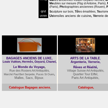
Ma
lles anciennes
Vuitton Goyard Hermès
,
M
Me
ubles sur mesure
(Fbg st Antoine, Paris),
(Paris),
Ph
otographies anciennes
(Rouen),
qrst
Sc
ulpture sur bois
,
Tô
les émaillées
,
To
urism
uvwx
Us
tensiles anciens de cuisine
,
Ve
rrerie d
BAGAGES ANCIENS DE LUXE,
ARTS DE LA TABLE
,
Louis Vuitton, Hermès, Goyard, Chanel,
Argenterie, Verrerie,
Le Monde du Voyage
,
Rèves et Réalité
,
Rue des Rosiers Art Antiquités,
Village Suisse Art Antiquités,
,
Quartier Tour Eiffel,
Marché Paul Bert Serpette, Puces St Ouen
Malles, Sacs, Bijoux
,
Paris Art Antiquités
,
Catalogue Bagages anciens
,
Catalogue,