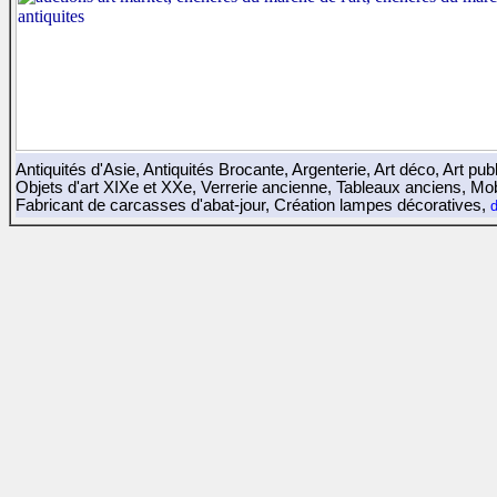
Antiquités d'Asie
,
Antiquités Brocante
,
Argenterie
,
Art déco
,
Art publ
Objets d'art XIXe et XXe
,
Verrerie ancienne
,
Tableaux anciens
,
Mob
Fabricant de carcasses d'abat-jour
,
Création lampes décoratives
,
d