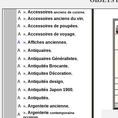
OBJETS 
A
»,
Accessoires
001-A30
anciens de cuisine
,
A
»,
Accessoires anciens du vin
,
001-A38
001-
A
»,
Accessoires de poupées
,
A46
001-
A
»,
Accessoires de voyage
,
A47
001-
A
»,
Affiches anciennes
,
A48
001-
A
»,
Antiquaires
,
A50
001-
A
»,
Antiquaires Généralistes
,
A51
A
»,
Antiquités Brocante
,
002-A50
003-
A
»,
Antiquites Décoration
,
A50
004-
A
»,
Antiquités design
,
A50
005-
A
»,
Antiquités Japon 1900
,
A50
006-
A
»,
Antiquités
,
A50
007-
A
»,
Argenterie ancienne
,
A50
»,
Argenterie
008-
contemporaine
A
A50
occasion
,