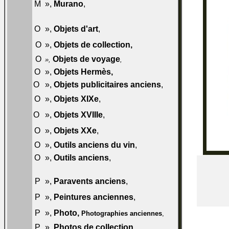
055-
M
»,
Murano
,
M50
057-
O
»,
Objets d'art
,
O50
057-
O
»,
Objets de collection
,
O60
O
Objets de voyage
057-O70
»,
,
O
»,
Objets Hermès
,
057-O80
O
»,
Objets publicitaires anciens
,
058-O50
059-
O
»,
Objets XIXe
,
O50
060-
O
»,
Objets XVIIIe
,
O50
061-
O
»,
Objets XXe
,
O50
O
»,
Outils anciens du vin
,
061-O60
O
»,
Outils anciens
,
061-O70
062-
P
»,
Paravents anciens
,
P50
063-
P
»,
Peintures anciennes
,
P50
064-
P
»,
Photo,
Photographies anciennes
,
P50
P
»,
Photos de collection
,
064-P60