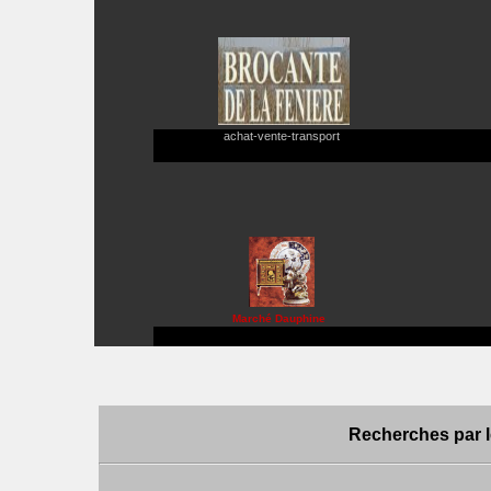
achat-vente-transport
Marché Dauphine
Recherches par l