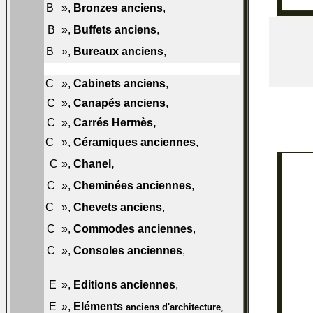
018-
B
»,
Bronzes anciens
,
B50
019-
B
»,
Buffets anciens
,
B50
020-
B
»,
Bureaux anciens
,
B50
C
»,
Cabinets anciens
,
021-C50
022-
C
»,
Canapés anciens
,
C50
C
»,
Carrés Hermès
,
022-C50
023-
C
»,
Céramiques anciennes
,
C50
023-
C
»,
Chanel
,
C60
024-
C
»,
Cheminées anciennes
,
C50
025-
C
»,
Chevets anciens
,
C50
026-
C
»,
Commodes anciennes
,
C50
027-
C
»,
Consoles anciennes
,
C50
029-
E
»,
Editions anciennes
,
E50
030-
E
»,
Eléments
anciens d'architecture
,
E50