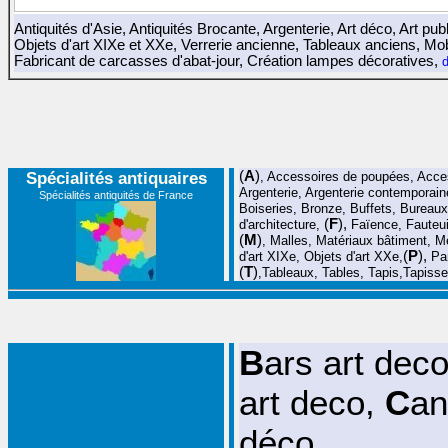
Antiquités d'Asie
,
Antiquités Brocante
,
Argenterie
,
Art déco
,
Art publ
Objets d'art XIXe et XXe
,
Verrerie ancienne
,
Tableaux anciens
,
Mob
Fabricant de carcasses d'abat-jour
,
Création lampes décoratives
,
d
Spécialités antiquaires
(
A
)
,
Accessoires de poupées
, Acce
Argenterie
,
Argenterie contemporain
Spécialités antiquités de France
Boiseries
,
Bronze
,
Buffets
,
Bureaux
(
F
),
d'architecture
,
Faïence
,
Fauteui
(
M
)
,
Malles
,
Matériaux bâtiment
,
M
(
P
),
d'art XIXe
,
Objets d'art XXe
,
Pa
(
T
)
,
Tableaux
,
Tables
,
Tapis
,
Tapisse
B
ars art dec
art deco
,
C
an
déco
,