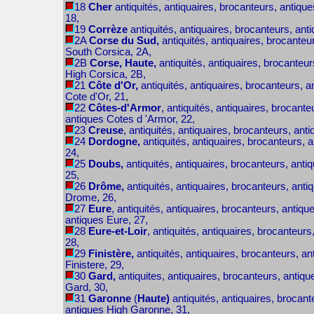
18
Cher
antiquités, antiquaires, brocanteurs, antique
18,
19
Corrèze
antiquités, antiquaires, brocanteurs, ant
2A
Corse du Sud,
antiquités, antiquaires, brocanteu
South Corsica, 2A,
2B
Corse, Haute,
antiquités, antiquaires, brocanteur
High Corsica, 2B,
21
Côte d'Or,
antiquités, antiquaires, brocanteurs, a
Cote d'Or, 21
,
22
Côtes-d'Armor
, antiquités, antiquaires, brocante
antiques Cotes d 'Armor, 22,
23
Creuse
, antiquités, antiquaires, brocanteurs, anti
24
Dordogne,
antiquités, antiquaires, brocanteurs, 
24,
25
Doubs,
antiquités, antiquaires, brocanteurs, anti
25,
26
Drôme,
antiquités, antiquaires, brocanteurs, anti
Drome, 26,
27
Eure
, antiquités, antiquaires, brocanteurs, antiqu
antiques Eure, 27,
28
Eure-et-Loir
, antiquités, antiquaires, brocanteurs
28,
29
Finistère,
antiquités, antiquaires, brocanteurs, an
Finistere, 29,
30
Gard,
antiquites, antiquaires, brocanteurs, antiqu
Gard, 30,
31
Garonne
(
Haute)
antiquités, antiquaires, brocant
antiques High Garonne, 31,