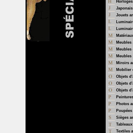
Horloges
Japonais
Jouets a
Luminair
Luminair
Matériau
Meubles 
Meubles 
Meubles 
Miroirs 
Mobilier e
Objets d'
Objets d'
Objets d'
Peintures
Photos a
Poupées 
Sièges a
Tableaux
Textiles 