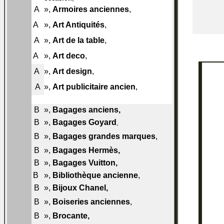
009-
A
»,
Armoires anciennes
,
A50
010-
A
»,
Art Antiquités
,
A50
011-
A
»,
Art de la table
,
A50
012-
A
»,
Art deco
,
A50
013-
A
»,
Art design
,
A50
014-
A
»,
Art publicitaire ancien
,
A50
B
»,
Bagages anciens
,
015-B40
B
»,
Bagages Goyard
015-B48
,
015-
B
»,
Bagages grandes marques
,
B50
B
»,
Bagages Hermès
,
015-B51
B
»,
Bagages Vuitton
,
015-B60
B
»,
Bibliothèque ancienne
,
016-B50
B
»,
Bijoux Chanel
,
016-B60
017-
B
»,
Boiseries anciennes
,
B50
B
»,
Brocante
,
017-B60