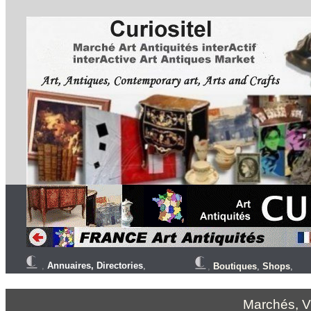
,
Annuaires,
Directories
,
,
Boutiques
,
Shops
,
Marchés, V