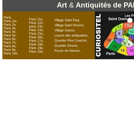
Art
&
Antiquités de P
Paris,
Paris 11e,
Village Saint Paul,
Paris 1er,
Paris 12e,
Paris 2e,
Village Saint Honoré
,
paris 13e,
Paris 3e,
Paris 14e,
Village Suisse,
Paris 4e,
Paris 15e,
Paris 5e,
Louvre des antiquaires,
Paris 16e,
Paris 6e,
Quartier Rive Gauche,
Paris 17e,
Paris 7e,
Paris 18e,
Quartier Drouot,
Paris 8e,
Paris 19e,
Paris 9e,
Puces de Vanves,
Paris 20e,
Paris 10e,
Plus d'