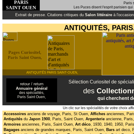
PARIS
Paris 
SAINT OUEN
Les Puces disent l'esprit parisien qui 
Extrait de presse. Citations critiques du
Salon littéraire
à l'occasion
ANTIQUITÉS, PARIS
Pages Curiositel,
Paris Saint Ouen,
ANTIQUITÉS PARIS SAINT-OUEN,
Sélection Curiositel de spéciali
retour / return
Annuaire général
des
Collectio
des spécialités,
Paris Saint Ouen,
qui cherchent de
Un clic sur les spécialités de votre choix 
Accessoires
anciens de voyage, Paris, St Ouen,
Affiches
anciennes, Pari
Antiquités
du
Japon 1900
,
Paris, Saint Ouen
,
Argenterie
ancienne, Paris
Armoires
anciennes, Paris, Saint Ouen,
Art déco
,
1930, 1940, 1950, Pari
Bagages
anciens de grandes marques, Paris, Saint Ouen,
Bars
art deco, 