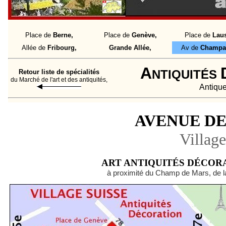
Place de
Berne,
Place de
Genève,
Place de
Laus
Allée de
Fribourg,
Grande Allée,
Av de
Champau
A
NTIQUITÉS
Retour liste de spécialités
du Marché de l'art et des antiquités,
Antique
AVENUE D
Village
ART ANTIQUITÉS DÉCORAT
à proximité du Champ de Mars, de la